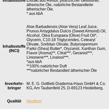
Inhaltsstoffe
Extrakt aus Reisöl, pflanzlicher Gelbildner,
ätherische Öle, natürliche Bestandteile
ätherischer Öle.
* aus kbA
Aloe Barbadensis (Aloe Vera) Leaf Juice,
Prunus Amygdalus Dulcis (Sweet Almond) Oil,
Alcohol, Olea Europaea (Olive) Fruit Oil*,
Glycerin, C10-18 Triglycerides, Cetearyl
Olivate, Sorbitan Olivate, Butyrospermum
Inhaltsstoffe
Parkii (Shea) Butter*, Oryzanol, Xanthan Gum,
(INCI)
Flavor (Aroma)**, Citral***, Geraniol***,
Limonene***, Linalool***.
*aus kbA
**100% natürlicher Duft
***natürlicher Bestandteil ätherischer Öle
Inverkehr­
M. E. G. Gottlieb Diaderma-Haus GmbH & Co.
bringer
KG, Am Taubenfeld 25, D-69123 Heidelberg.
Qualität
Neuform