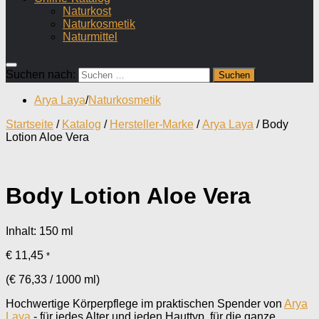
Naturkost
Naturkosmetik
Naturmittel
Suchen nach:
Arya Laya
/
Naturkosmetik
Startseite
/
Katalog
/
Hersteller-Marke
/
Arya Laya
/ Body
Lotion Aloe Vera
Body Lotion Aloe Vera
Inhalt: 150
ml
€
11,45
*
(
€
76,33
/
1000
ml
)
Hochwertige Körperpflege im praktischen Spender von
Arya
Laya
- für jedes Alter und jeden Hauttyp, für die ganze