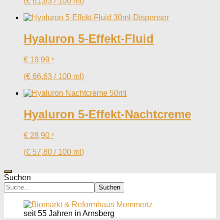
(
€
61,63
/
100
ml
)
Hyaluron 5-Effekt-Fluid
€
19,99
*
(
€
66,63
/
100
ml
)
Hyaluron 5-Effekt-Nachtcreme
€
28,90
*
(
€
57,80
/
100
ml
)
Suchen
Suchen
seit 55 Jahren in Arnsberg