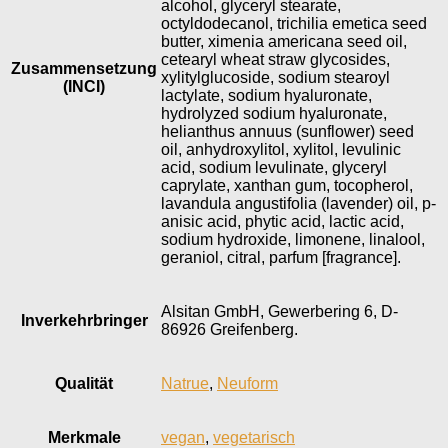
alcohol, glyceryl stearate,
octyldodecanol, trichilia emetica seed
butter, ximenia americana seed oil,
cetearyl wheat straw glycosides,
Zusammensetzung
xylitylglucoside, sodium stearoyl
(INCI)
lactylate, sodium hyaluronate,
hydrolyzed sodium hyaluronate,
helianthus annuus (sunflower) seed
oil, anhydroxylitol, xylitol, levulinic
acid, sodium levulinate, glyceryl
caprylate, xanthan gum, tocopherol,
lavandula angustifolia (lavender) oil, p-
anisic acid, phytic acid, lactic acid,
sodium hydroxide, limonene, linalool,
geraniol, citral, parfum [fragrance].
Alsitan GmbH, Gewerbering 6, D-
Inverkehr­bringer
86926 Greifenberg.
Qualität
Natrue
,
Neuform
Merkmale
vegan
,
vegetarisch