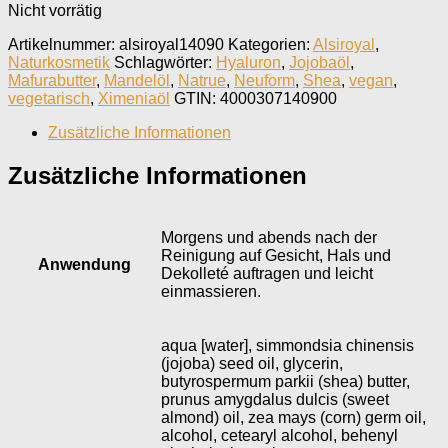
Nicht vorrätig
Artikelnummer:
alsiroyal14090
Kategorien:
Alsiroyal
,
Naturkosmetik
Schlagwörter:
Hyaluron
,
Jojobaöl
,
Mafurabutter
,
Mandelöl
,
Natrue
,
Neuform
,
Shea
,
vegan
,
vegetarisch
,
Ximeniaöl
GTIN:
4000307140900
Zusätzliche Informationen
Zusätzliche Informationen
Morgens und abends nach der
Reinigung auf Gesicht, Hals und
Anwendung
Dekolleté auftragen und leicht
einmassieren.
aqua [water], simmondsia chinensis
(jojoba) seed oil, glycerin,
butyrospermum parkii (shea) butter,
prunus amygdalus dulcis (sweet
almond) oil, zea mays (corn) germ oil,
alcohol, cetearyl alcohol, behenyl