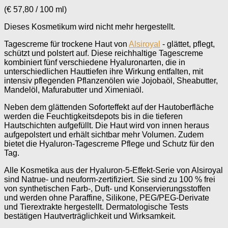
(
€
57,80
/
100
ml
)
Dieses Kosmetikum wird nicht mehr hergestellt.
Tagescreme für trockene Haut von
Alsiroyal
- glättet, pflegt,
schützt und polstert auf. Diese reichhaltige Tagescreme
kombiniert fünf verschiedene Hyaluronarten, die in
unterschiedlichen Hauttiefen ihre Wirkung entfalten, mit
intensiv pflegenden Pflanzenölen wie Jojobaöl, Sheabutter,
Mandelöl, Mafurabutter und Ximeniaöl.
Neben dem glättenden Soforteffekt auf der Hautoberfläche
werden die Feuchtigkeitsdepots bis in die tieferen
Hautschichten aufgefüllt. Die Haut wird von innen heraus
aufgepolstert und erhält sichtbar mehr Volumen. Zudem
bietet die Hyaluron-Tagescreme Pflege und Schutz für den
Tag.
Alle Kosmetika aus der Hyaluron-5-Effekt-Serie von Alsiroyal
sind Natrue- und neuform-zertifiziert. Sie sind zu 100 % frei
von synthetischen Farb-, Duft- und Konservierungsstoffen
und werden ohne Paraffine, Silikone, PEG/PEG-Derivate
und Tierextrakte hergestellt. Dermatologische Tests
bestätigen Hautverträglichkeit und Wirksamkeit.